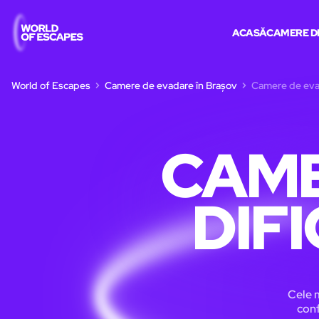
ACASĂ
CAMERE D
World of Escapes
Camere de evadare în Brașov
Camere de evad
CAME
DIF
Cele m
conf