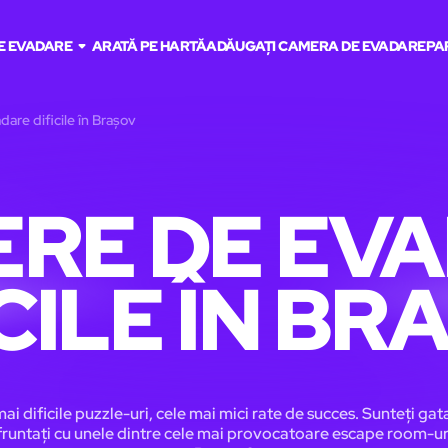
E EVADARE
ARATĂ PE HARTĂ
ADĂUGAȚI CAMERA DE EVADARE
PA
are dificile în Brașov
RE DE EV
ICILE ÎN BR
ai dificile puzzle-uri, cele mai mici rate de succes. Sunteți gat
runtați cu unele dintre cele mai provocatoare escape room-ur