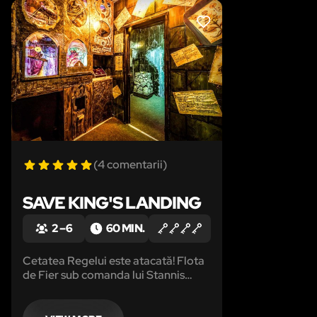
LIKE
(4 comentarii)
SAVE KING'S LANDING
2 – 6
60 MIN.
Cetatea Regelui este atacată! Flota
de Fier sub comanda lui Stannis
Baratheon se apropie în curând de
zidurile cetății și atunci vom fi