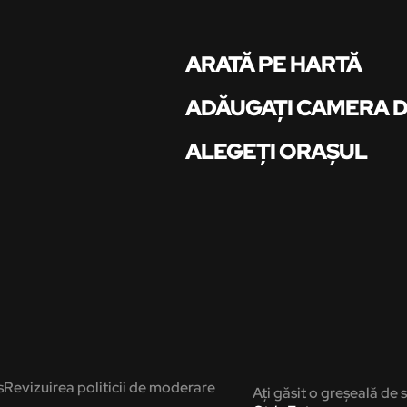
ARATĂ PE HARTĂ
ADĂUGAȚI CAMERA 
ALEGEȚI ORAȘUL
s
Revizuirea politicii de moderare
Ați găsit o greșeală de s