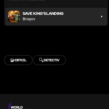
SAVE KING'S LANDING
Brașov
🧩
🔍
DIFICIL
DETECTIV