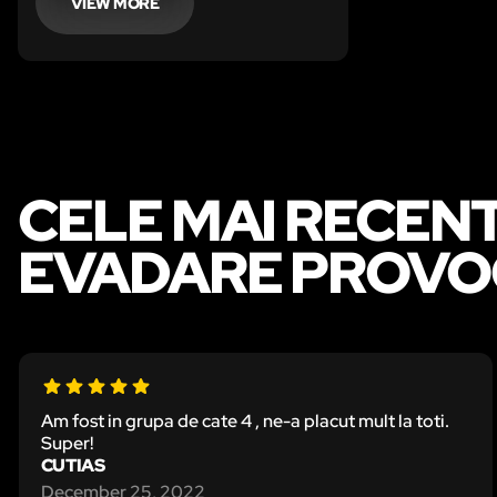
pierduți cu toții! Sunt prea puternici
VIEW MORE
și nu vom putea să apărăm cetatea!
CELE MAI RECEN
EVADARE PROVO
Am fost in grupa de cate 4 , ne-a placut mult la toti.
Super!
CUTIAS
December 25, 2022