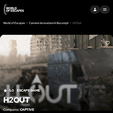
CONECTAȚI-V
MENU
World of Escapes
Camere de evadare în București
H2Out
LIK
5.0
ESCAPE GAME
H2OUT
Compania:
CAPTIVE