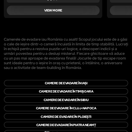
VIEW MORE
Camerele de evadare iau România cu asalt! Scopul jocului este de a găsi
o cale de ieșire dintr-o cameră încuiată în limita de timp stabilită. Lucrați
în echipă pentru a rezolva puzzle-uri logice, a descoperi indicii și a
urmări povestea pentru a desluși misterul. Fiecare ghicitoare vă aduce
cu un pas mai aproape de evadarea finală! Jocurile de tip escape room
sunt ideale pentru o ieșire în oraș cu prietenii, o întâlnire, o aniversare
sau o activitate de team-building în România.
CAMERE DE EVADARE ÎN IAȘI
CAMERE DE EVADARE ÎN TIMIȘOARA
CAMERE DE EVADARE ÎN SIBIU
CAMERE DE EVADARE ÎN CLUJ-NAPOCA
CAMERE DE EVADARE ÎN PLOIEȘTI
CAMERE DE EVADARE ÎN PIATRA NEAMŢ