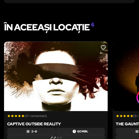
ÎN ACEEAȘI LOCAȚIE
6
LIKE
(5+ comentarii)
(5+
CAPTIVE OUTSIDE REALITY
THE GAUNT
2 – 6
60 MIN.