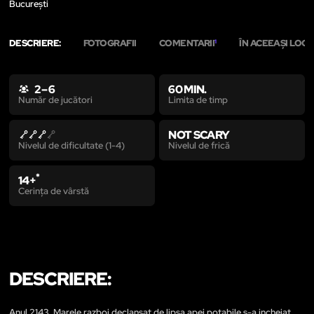
București
DESCRIERE:
FOTOGRAFII
COMENTARII
ÎN ACEEAȘI LOCA
1
2 – 6
60 MIN.
Limita de timp
Număr de jucători
NOT SCARY
Nivelul de frică
Nivelul de dificultate (1-4)
*
14+
Cerința de vârstă
DESCRIERE:
Anul 2143. Marele razboi declansat de lipsa apei potabile s-a incheiat.