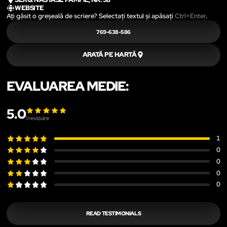
WEBSITE
Ați găsit o greșeală de scriere? Selectați textul și apăsați
Ctrl+Enter
.
769-638-586
ARATĂ PE HARTĂ
EVALUAREA MEDIE:
5.0
1
revizuire
1
0
0
0
0
READ TESTIMONIALS