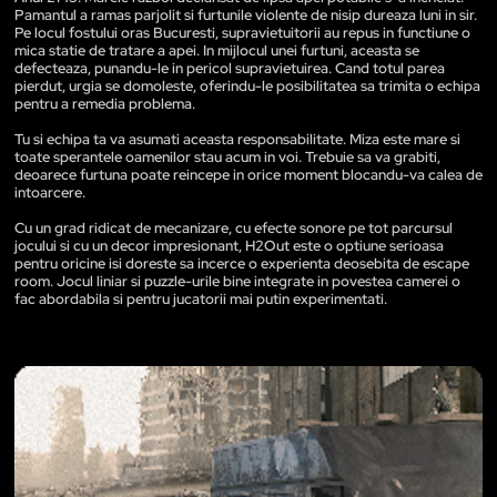
Pamantul a ramas parjolit si furtunile violente de nisip dureaza luni in sir.
Pe locul fostului oras Bucuresti, supravietuitorii au repus in functiune o
mica statie de tratare a apei. In mijlocul unei furtuni, aceasta se
defecteaza, punandu-le in pericol supravietuirea. Cand totul parea
pierdut, urgia se domoleste, oferindu-le posibilitatea sa trimita o echipa
pentru a remedia problema.
Tu si echipa ta va asumati aceasta responsabilitate. Miza este mare si
toate sperantele oamenilor stau acum in voi. Trebuie sa va grabiti,
deoarece furtuna poate reincepe in orice moment blocandu-va calea de
intoarcere.
Cu un grad ridicat de mecanizare, cu efecte sonore pe tot parcursul
jocului si cu un decor impresionant, H2Out este o optiune serioasa
pentru oricine isi doreste sa incerce o experienta deosebita de escape
room. Jocul liniar si puzzle-urile bine integrate in povestea camerei o
fac abordabila si pentru jucatorii mai putin experimentati.