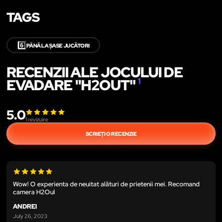
TAGS
6️⃣
PÂNĂ LA ȘASE JUCĂTORI
RECENZII ALE JOCULUI DE
EVADARE "H2OUT"
1
5.0
1
revizuire
SCRIEȚI O RECENZIE
Wow! O experienta de neuitat alături de prietenii mei. Recomand
camera H2Oul
ANDREI
July 26, 2023