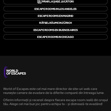
6️⃣
PÂNĂ LA ȘASE JUCĂTORI
ESCAPE ROOMS IN LOS ANGELES
ESCAPE ROOMS EN MADRID
RÄTSELRÄUME IN ZÜRICH
ESCAPE ROOMS EN BUENOS AIRES
ESCAPE ROOMS IN CHICAGO
World of Escapes este cel mai mare director de site-uri web care
reunește camere de evadare de la diferite companii din întreaga lume.
Oferim informații și recenzii despre fiecare escape room reală din orașul
tău. Alege cel mai bun joc pentru echipa ta - și distrează-te evadând!