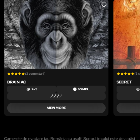
LIKE
(3 comentarii)
(3 
BRAINIAC
SECRET
2 – 5
60 MIN.
VIEW MORE
Camerele de evadare iau România cu asalt! Scopul jocului este de a găsi