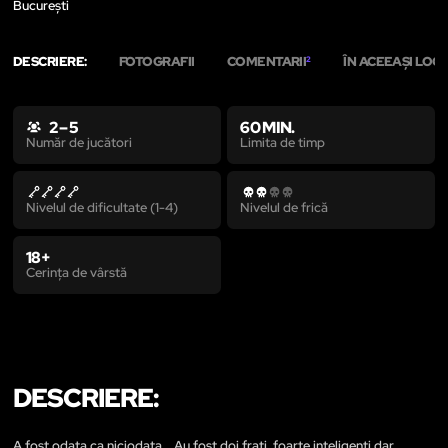
București
DESCRIERE:
FOTOGRAFII
COMENTARII
ÎN ACEEAȘI LOCA
2
2 – 5
60 MIN.
Limita de timp
Număr de jucători
Nivelul de dificultate (1-4)
Nivelul de frică
18+
Cerința de vârstă
DESCRIERE:
A fost odata ca niciodata... Au fost doi frati, foarte inteligenti dar