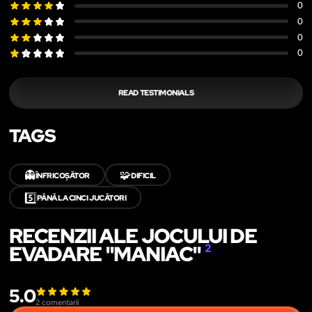
0
0
0
0
READ TESTIMONIALS
TAGS
👻
🧩
ÎNFRICOȘĂTOR
DIFICIL
5️⃣
PÂNĂ LA CINCI JUCĂTORI
RECENZII ALE JOCULUI DE
EVADARE "MANIAC"
2
5.0
2
comentarii