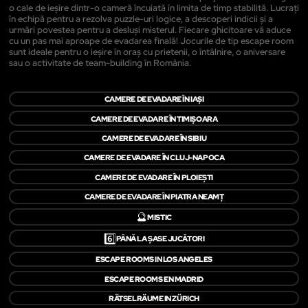
o cale de ieșire dintr-o cameră încuiată în limita de timp stabilită. Lucrați
în echipă pentru a rezolva puzzle-uri logice, a descoperi indicii și a
urmări povestea pentru a desluși misterul. Fiecare ghicitoare vă aduce
cu un pas mai aproape de evadarea finală! Jocurile de tip escape room
sunt ideale pentru o ieșire în oraș cu prietenii, o întâlnire, o aniversare
sau o activitate de team-building în România.
CAMERE DE EVADARE ÎN IAȘI
CAMERE DE EVADARE ÎN TIMIȘOARA
CAMERE DE EVADARE ÎN SIBIU
CAMERE DE EVADARE ÎN CLUJ-NAPOCA
CAMERE DE EVADARE ÎN PLOIEȘTI
CAMERE DE EVADARE ÎN PIATRA NEAMŢ
🔮
MISTIC
6️⃣
PÂNĂ LA ȘASE JUCĂTORI
ESCAPE ROOMS IN LOS ANGELES
ESCAPE ROOMS EN MADRID
RÄTSELRÄUME IN ZÜRICH