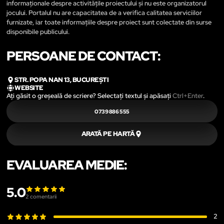
informaționale despre activitățile proiectului și nu este organizatorul
jocului. Portalul nu are capacitatea de a verifica calitatea serviciilor
furnizate, iar toate informațiile despre proiect sunt colectate din surse
disponibile publicului.
PERSOANE DE CONTACT:
STR. POPA NAN 13, BUCUREȘTI
WEBSITE
Ați găsit o greșeală de scriere? Selectați textul și apăsați
Ctrl+Enter
.
0739 886 555
ARATĂ PE HARTĂ
EVALUAREA MEDIE:
5.0
2
comentarii
2