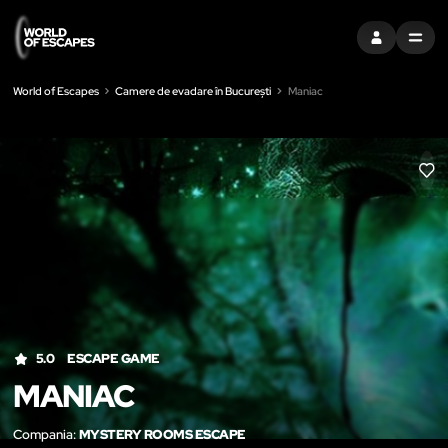
CONECTAȚI-V
MENU
World of Escapes
Camere de evadare în București
Maniac
LIK
5.0
ESCAPE GAME
MANIAC
Compania:
MYSTERY ROOMS ESCAPE