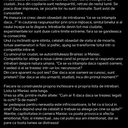
ciudati…Inca din copilarie sunt nedespartiti, retrasi de restul lumii. Se
joaca doar impreuna, iar jocurile lor nu sunt obisnuite. Sunt avizi de
cunoastere.
Pe masura ce cresc devin obsedati de intrebarea “ce se va intampla
daca…?” In cautarea raspunsurilor prin orice mijloace, simtul binelui si al
raului incepe sa le dispara. Intrebarile devin tot mai ciudate,
experimentele lor sunt duse catre limite extreme, fara sa se gandeasca
la consecinte.
Unul cu inclinatii spre stiinta, celalalt obsedat de viata si de moarte,
totusi asemanatori si fizic si psihic, ajung sa transforme totul intr-o
competitie intre ei.
Cu umorul lor ciudat, se autointituleaza Brainiac si Maniac.
Competitia lor atinge o noua culme cand isi propun sa-si raspunda unor
intrebari despre natura umana. “Ce se va intampla daca rapesti oameni,
ii sedezi si ei se trezesc intr-un loc necunoscut?
Din care aparent nu pot iesi? Dar daca acei oameni se cunosc, sunt
prieteni? Dar daca se stiu urmariti, studiati, inca din primul moment?”
Fiecare isi construieste propria inchisoare si propria lista de intrebari.
Lista lui Maniac este lunga.
Vrea sa afle, printre multe altele: “Cum ar fi daca daca se trezesc legati
la ochi? Si de maini?
Iar pedeapsa pentru nereusita este infricosatoare, la fel ca si locul in
sine? Daca depind unul de celalalt si trebuie sa aleaga pe cine sa ajute?”
Atentie, captivitatea in camera Maniac va poate provoca si afecta
emotional, fizic si intelectual...sau cel putin asa am intentionat, dar se
pare ca toata lumea se distreaza!