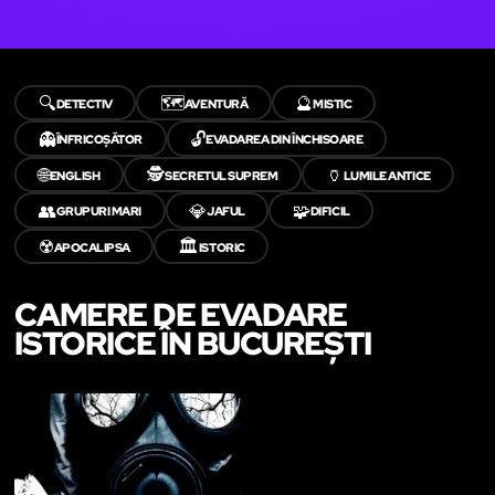
🔍
🗺️
🔮
DETECTIV
AVENTURĂ
MISTIC
👻
🔓
ÎNFRICOȘĂTOR
EVADAREA DIN ÎNCHISOARE
🌐
🕵️
🏺
ENGLISH
SECRETUL SUPREM
LUMILE ANTICE
👥
💎
🧩
GRUPURI MARI
JAFUL
DIFICIL
☢️
🏛️
APOCALIPSA
ISTORIC
CAMERE DE EVADARE
ISTORICE ÎN BUCUREȘTI
LIKE