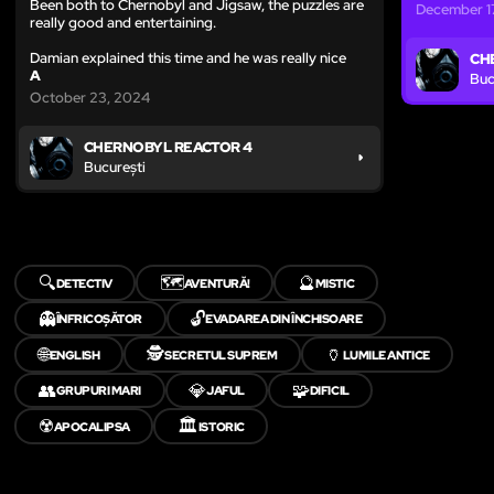
Been both to Chernobyl and Jigsaw, the puzzles are
December 1
really good and entertaining.
Damian explained this time and he was really nice
CH
A
Buc
October 23, 2024
CHERNOBYL REACTOR 4
București
🔍
🗺️
🔮
DETECTIV
AVENTURĂ!
MISTIC
👻
🔓
ÎNFRICOȘĂTOR
EVADAREA DIN ÎNCHISOARE
🌐
🕵️
🏺
ENGLISH
SECRETUL SUPREM
LUMILE ANTICE
👥
💎
🧩
GRUPURI MARI
JAFUL
DIFICIL
☢️
🏛️
APOCALIPSA
ISTORIC