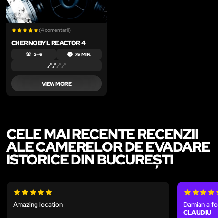
(4 comentarii)
CHERNOBYL REACTOR 4
2 – 6
75 MIN.
VIEW MORE
CELE MAI RECENTE RECENZII
ALE CAMERELOR DE EVADARE
ISTORICE DIN BUCUREȘTI
Amazing location
Damian a fo
CLAUDIU