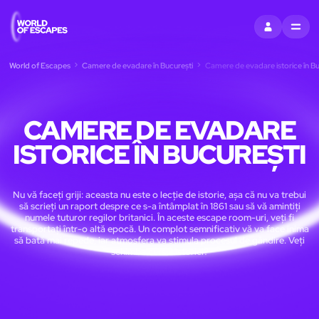
CONECTAȚI-V
MENU
World of Escapes
Camere de evadare în București
Camere de evadare istorice în Bu
CAMERE DE EVADARE
ISTORICE ÎN BUCUREȘTI
Nu vă faceți griji: aceasta nu este o lecție de istorie, așa că nu va trebui
să scrieți un raport despre ce s-a întâmplat în 1861 sau să vă amintiți
numele tuturor regilor britanici. În aceste escape room-uri, veți fi
transportați într-o altă epocă. Un complot semnificativ vă va face inima
să bată mai repede, iar atmosfera va stimula procesul de gândire. Veți
schimba cursul istoriei?