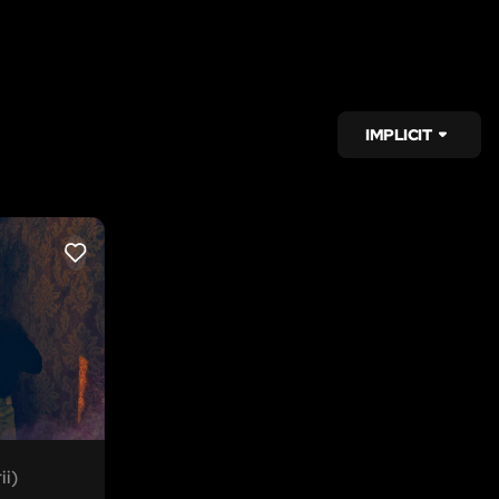
IMPLICIT
LIKE
ii)