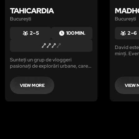
TAHICARDIA
MADH
București
București
2 – 5
100 MIN.
2 – 6
David este 
minți. Eve
Sunteți un grup de vloggeri
copilăriei 
pasionați de explorări urbane, care
a trăi, sin
într-o seara decide să viziteze o
fiind inter
clădire abandonată, despre trecutul
psihiatric.
căreia se vehiculează tot felul de
VIEW MORE
VIEW 
legende urbane.