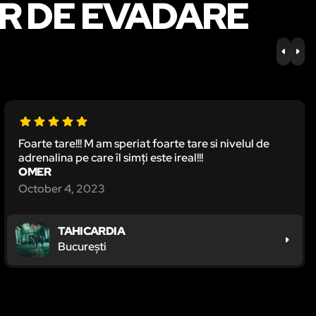
R DE EVADARE
PREV
NE
Foarte tare!!! M am speriat foarte tare si nivelul de
adrenalina pe care îl simți este ireal!!!
OMER
October 4, 2023
TAHICARDIA
București