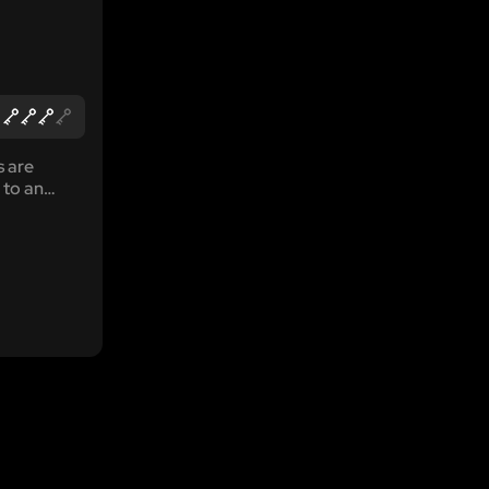
s are
 to an
t of a