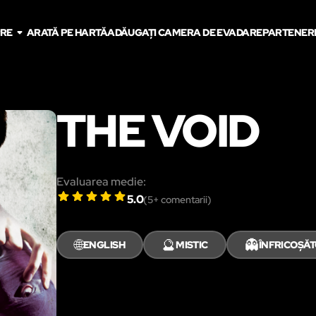
PRE
ARATĂ PE HARTĂ
ADĂUGAȚI CAMERA DE EVADARE
PARTENER
THE VOID
Evaluarea medie:
5.0
(
5
+ comentarii)
🌐
🔮
👻
ENGLISH
MISTIC
ÎNFRICOȘĂ