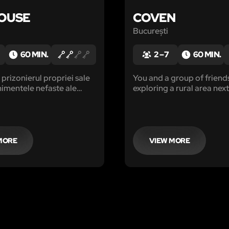
OUSE
COVEN
București
60 MIN.
2 – 7
60 MIN.
prizonierul propriei sale
You and a group of friend
nimentele nefaste ale
exploring a rural area next
sale i-au răpit fericirea de
isolated village at the foo
gura opțiune salvatoare
mountain
narea într-un spital
MORE
VIEW MORE