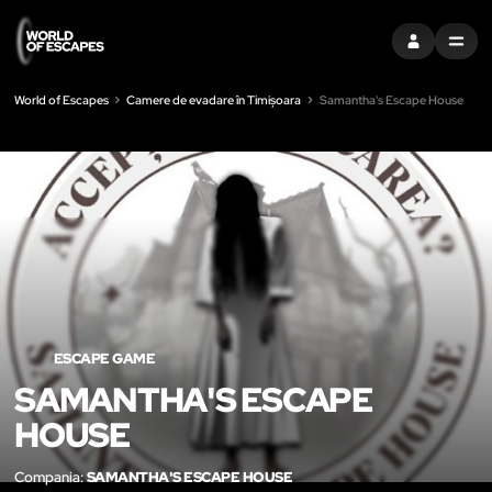
CONECTAȚI-V
MENU
World of Escapes
Camere de evadare în Timișoara
Samantha's Escape House
LIK
ESCAPE GAME
SAMANTHA'S ESCAPE
HOUSE
Compania:
SAMANTHA'S ESCAPE HOUSE