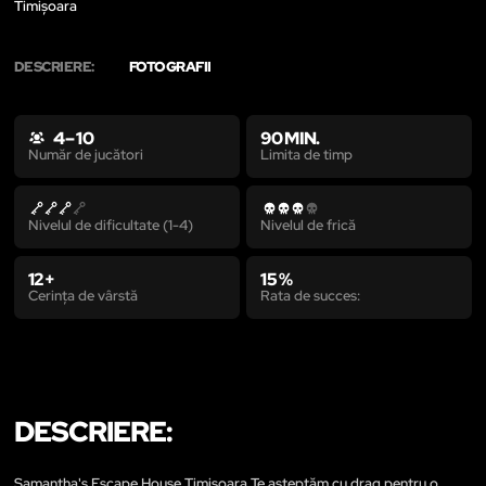
Timișoara
DESCRIERE:
FOTOGRAFII
4 – 10
90 MIN.
Limita de timp
Număr de jucători
Nivelul de dificultate (1-4)
Nivelul de frică
12+
15 %
Cerința de vârstă
Rata de succes:
DESCRIERE:
Samantha's Escape House Timisoara Te așteptăm cu drag pentru o