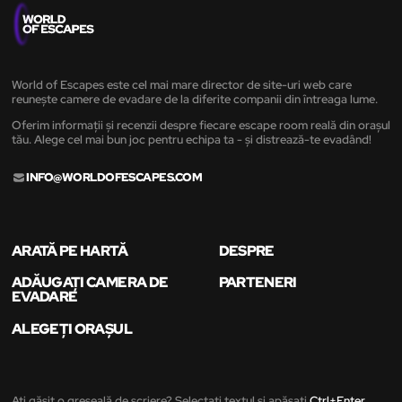
World of Escapes este cel mai mare director de site-uri web care
reunește camere de evadare de la diferite companii din întreaga lume.
Oferim informații și recenzii despre fiecare escape room reală din orașul
tău. Alege cel mai bun joc pentru echipa ta - și distrează-te evadând!
INFO@WORLDOFESCAPES.COM
ARATĂ PE HARTĂ
DESPRE
ADĂUGAȚI CAMERA DE
PARTENERI
EVADARE
ALEGEȚI ORAȘUL
Ați găsit o greșeală de scriere? Selectați textul și apăsați
Ctrl+Enter
.