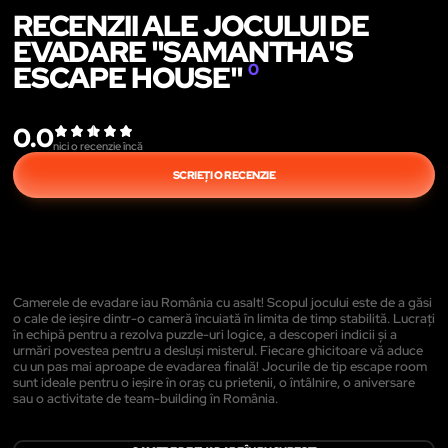
RECENZII ALE JOCULUI DE
EVADARE "SAMANTHA'S
ESCAPE HOUSE"
0
0.0
nici o recenzie încă
SCRIEȚI O RECENZIE
Camerele de evadare iau România cu asalt! Scopul jocului este de a găsi
o cale de ieșire dintr-o cameră încuiată în limita de timp stabilită. Lucrați
în echipă pentru a rezolva puzzle-uri logice, a descoperi indicii și a
urmări povestea pentru a desluși misterul. Fiecare ghicitoare vă aduce
cu un pas mai aproape de evadarea finală! Jocurile de tip escape room
sunt ideale pentru o ieșire în oraș cu prietenii, o întâlnire, o aniversare
sau o activitate de team-building în România.