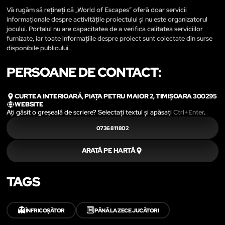
Vă rugăm să rețineți că „World of Escapes” oferă doar servicii
informaționale despre activitățile proiectului și nu este organizatorul
jocului. Portalul nu are capacitatea de a verifica calitatea serviciilor
furnizate, iar toate informațiile despre proiect sunt colectate din surse
disponibile publicului.
PERSOANE DE CONTACT:
CURTEA INTERIOARĂ, PIAȚA PETRU MAIOR 2, TIMIȘOARA 300295
WEBSITE
Ați găsit o greșeală de scriere? Selectați textul și apăsați
Ctrl+Enter
.
0736 811 802
ARATĂ PE HARTĂ
TAGS
👻
🔟
ÎNFRICOȘĂTOR
PÂNĂ LA ZECE JUCĂTORI