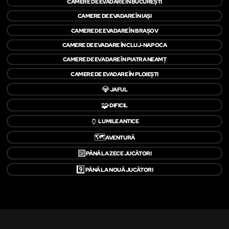
CAMERE DE EVADARE ÎN BUCUREȘTI
CAMERE DE EVADARE ÎN IAȘI
CAMERE DE EVADARE ÎN BRAȘOV
CAMERE DE EVADARE ÎN CLUJ-NAPOCA
CAMERE DE EVADARE ÎN PIATRA NEAMŢ
CAMERE DE EVADARE ÎN PLOIEȘTI
💎
JAFUL
🧩
DIFICIL
🏺
LUMILE ANTICE
🗺️
AVENTURĂ
🔟
PÂNĂ LA ZECE JUCĂTORI
9️⃣
PÂNĂ LA NOUĂ JUCĂTORI