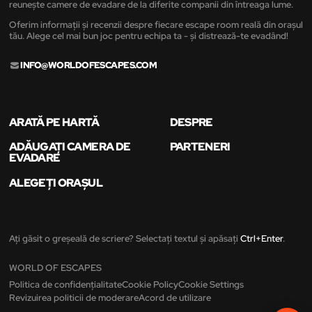
reunește camere de evadare de la diferite companii din întreaga lume.
Oferim informații și recenzii despre fiecare escape room reală din orașul
tău. Alege cel mai bun joc pentru echipa ta - și distrează-te evadând!
INFO@WORLDOFESCAPES.COM
ARATĂ PE HARTĂ
DESPRE
ADĂUGAȚI CAMERA DE
PARTENERI
EVADARE
ALEGEȚI ORAȘUL
Ați găsit o greșeală de scriere? Selectați textul și apăsați
Ctrl+Enter
.
WORLD OF ESCAPES
Politica de confidențialitate
Cookie Policy
Cookie Settings
Revizuirea politicii de moderare
Acord de utilizare