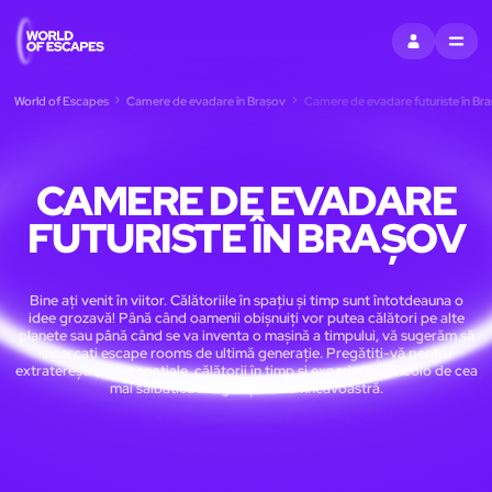
CONECTAȚI-V
MENU
World of Escapes
Camere de evadare în Brașov
Camere de evadare futuriste în Br
CAMERE DE EVADARE
FUTURISTE ÎN BRAȘOV
Bine ați venit în viitor. Călătoriile în spațiu și timp sunt întotdeauna o
idee grozavă! Până când oamenii obișnuiți vor putea călători pe alte
planete sau până când se va inventa o mașină a timpului, vă sugerăm să
încercați escape rooms de ultimă generație. Pregătiți-vă pentru
extratereștri, nave spațiale, călătorii în timp și experiențe dincolo de cea
mai sălbatică imaginație a dumneavoastră.