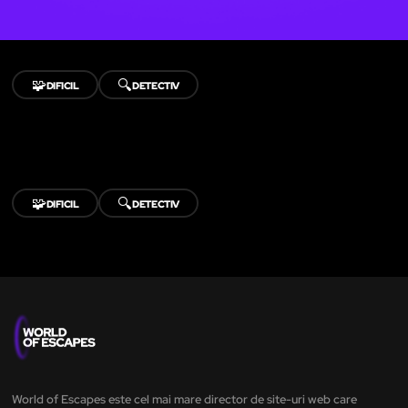
🧩
🔍
DIFICIL
DETECTIV
🧩
🔍
DIFICIL
DETECTIV
World of Escapes este cel mai mare director de site-uri web care