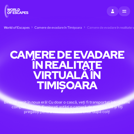
CONECTAȚI-V
MENU
World of Escapes
Camere de evadare în Timișoara
Camere de evadare în realitate v
CAMERE DE EVADARE
ÎN REALITATE
VIRTUALĂ ÎN
TIMIȘOARA
Bine ați venit în noua eră! Cu doar o cască, veți fi transportat într-o lume
complet diferită. Explorați astăzi o cameră de evadare VR și fiți
pregătiți pentru viitorul care este chiar după colț!