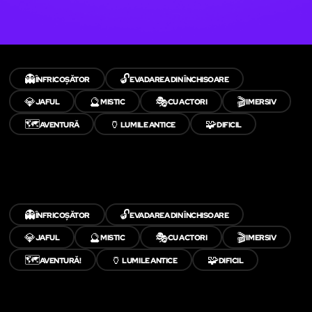
👻
🔓
ÎNFRICOȘĂTOR
EVADAREA DIN ÎNCHISOARE
💎
🔮
🎭
🎬
JAFUL
MISTIC
CU ACTORI
IMERSIV
🗺️
🏺
🧩
AVENTURĂ
LUMILE ANTICE
DIFICIL
👻
🔓
ÎNFRICOȘĂTOR
EVADAREA DIN ÎNCHISOARE
💎
🔮
🎭
🎬
JAFUL
MISTIC
CU ACTORI
IMERSIV
🗺️
🏺
🧩
AVENTURĂ!
LUMILE ANTICE
DIFICIL