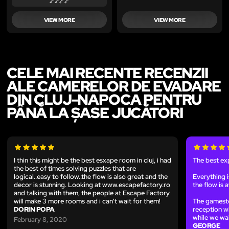
VIEW MORE
VIEW MORE
CELE MAI RECENTE RECENZII
ALE CAMERELOR DE EVADARE
DIN CLUJ-NAPOCA PENTRU
PÂNĂ LA ȘASE JUCĂTORI
I thin this might be the best esxape room in cluj, i had
The best exp
the best of times solving puzzles that are
logical..easy to follow..the flow is also great and the
Everything 
decor is stunning. Looking at www.escapefactory.ro
the flow is
and talking with them, the people at Escape Factory
will make 3 more rooms and i can't wait for them!
The gameste
DORIN POPA
reception w
while we wai
February 8, 2020
GEORGE