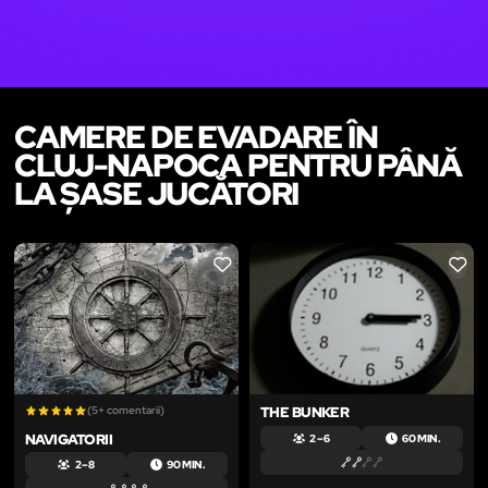
CAMERE DE EVADARE ÎN
CLUJ-NAPOCA PENTRU PÂNĂ
LA ȘASE JUCĂTORI
LIKE
LIKE
(5+ comentarii)
THE BUNKER
NAVIGATORII
2 – 6
60 MIN.
2 – 8
90 MIN.