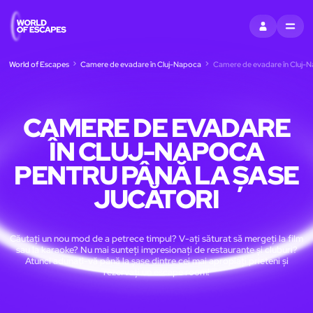
CONECTAȚI-V
MENU
World of Escapes
Camere de evadare în Cluj-Napoca
Camere de evadare în Cluj-Na
CAMERE DE EVADARE
ÎN CLUJ-NAPOCA
PENTRU PÂNĂ LA ȘASE
JUCĂTORI
Căutați un nou mod de a petrece timpul? V-ați săturat să mergeți la film
sau la karaoke? Nu mai sunteți impresionați de restaurante și cluburi?
Atunci adunați-vă până la șase dintre cei mai apropiați prieteni și
rezervați un escape room!