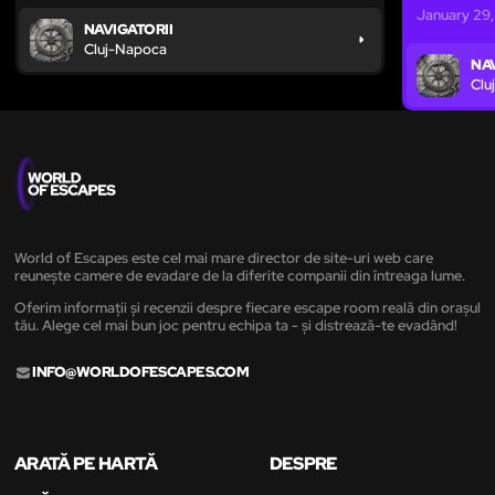
January 29
NAVIGATORII
Cluj-Napoca
NA
Clu
World of Escapes este cel mai mare director de site-uri web care
reunește camere de evadare de la diferite companii din întreaga lume.
Oferim informații și recenzii despre fiecare escape room reală din orașul
tău. Alege cel mai bun joc pentru echipa ta - și distrează-te evadând!
INFO@WORLDOFESCAPES.COM
ARATĂ PE HARTĂ
DESPRE