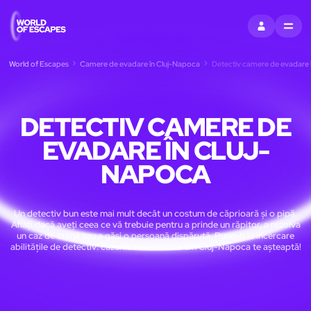
CONECTAȚI-V
MENU
World of Escapes
Camere de evadare în Cluj-Napoca
Detectiv camere de evadare 
DETECTIV CAMERE DE
EVADARE ÎN CLUJ-
NAPOCA
Un detectiv bun este mai mult decât un costum de căprioară și o pipă.
Aflați dacă aveți ceea ce vă trebuie pentru a prinde un răpitor, a rezolva
un caz de crimă sau a găsi o persoană dispărută. Pune-ți la încercare
abilitățile de detectiv: cazurile nerezolvate din Cluj-Napoca te așteaptă!